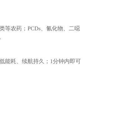
类等农药；
PCDs
、氰化物、二噁
。
低能耗、续航持久；
1
分钟内即可