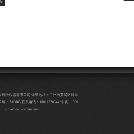
案
星科学仪器有限公司 详细地址：广州市黄埔区科丰
 编： 510663 联系电话：18011720344 传 真： 020
l ： info@newbiochem.com