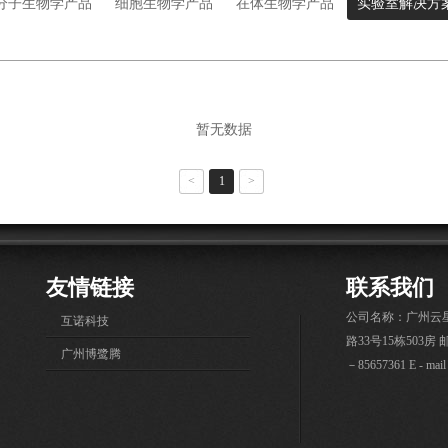
分子生物学产品
细胞生物学产品
在体生物学产品
实验室解决方
暂无数据
<
1
>
友情链接
联系我们
公司名称：广州云
·
互诺科技
路33号15栋503房 邮
·
广州博鹭腾
－85657361 E - mai