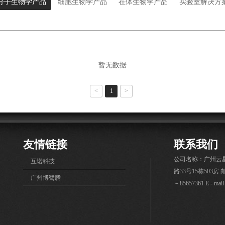
分子生物学产品
细胞生物学产品
在体生物学产品
实验室解决方
暂无数据
<
1
>
友情链接
联系我们
公司名称：广州云
·
互诺科技
路33号15栋503房 邮
·
广州博鹭腾
－85657361 E - mai