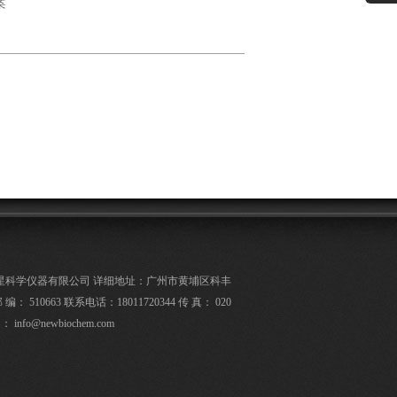
案
星科学仪器有限公司 详细地址：广州市黄埔区科丰
 编： 510663 联系电话：18011720344 传 真： 020
l ： info@newbiochem.com