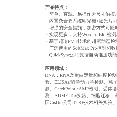
产品特点：
·
简单、直观、易操作大尺寸触摸
·
内置杂合双系统即光栅
+
滤光片
·
增强的安全措施，加密方式可随
·
实现更多，支持
Western Blot
检测
·
基于超冷
PMT
技术的超宽动态检
·
广泛使用的
SoftMax Pro
控制和数
·
QuickSync
远程数据自动推送功能
应用领域：
DNA，RNA及蛋白定量和纯度检测、同时
验、ELISAs/酶学动力学检测、离
测、CatchPoint cAMP
测、ADME-Tox实验、细胞迁移、
国CisBio公司HTRF技术相关实验、Wes