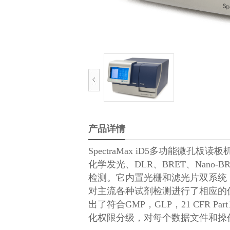
产品详情
SpectraMax iD5
多功能微孔板读板
化学发光、
DLR
、
BRET
、
Nano-B
检测。它内置光栅和滤光片双系统
对主流各种试剂检测进行了相应的
出了符合
GMP
，
GLP
，
21 CFR Part
化权限分级，对每个数据文件和操