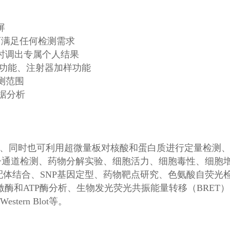
屏
可满足任何检测需求
时调出专属个人结果
功能、注射器加样功能
测范围
据分析
也可利用超微量板对核酸和蛋白质进行定量检测、PicoGreen/
子通道检测、药物分解实验、细胞活力、细胞毒性、细胞增殖检测
检测、受体-配体结合、SNP基因定型、药物靶点研究、色氨酸自
激酶和ATP酶分析、生物发光荧光共振能量转移（BRET）、M
tern Blot等。